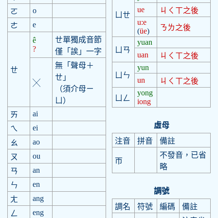
ue
o
ㄐㄑㄒ之後
ㄛ
ㄩㄝ
u:e
e
ㄜ
ㄋㄌ之後
(
üe
)
ㄝ單獨成音節
ê
yuan
?
ㄩㄢ
僅「誒」一字
uan
ㄐㄑㄒ之後
無「聲母＋
yun
ㄝ
ㄩㄣ
ㄝ」
un
ㄐㄑㄒ之後
╳
（須介母ㄧ
yong
ㄩㄥ
ㄩ）
iong
ai
ㄞ
虛母
ei
ㄟ
注音
拼音
備註
ao
ㄠ
不發音，已省
ou
ㄡ
帀
略
an
ㄢ
en
ㄣ
調號
ang
ㄤ
調名
符號
編碼
備註
eng
ㄥ