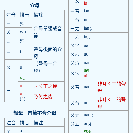
ㄧㄡ
iu
介母
ian
ㄧㄢ
注音
拼音
備註
in
ㄧㄣ
yi
ㄧ
iang
介母單獨成音
ㄧㄤ
wu
ㄨ
節
ing
ㄧㄥ
yu
ㄩ
ua
ㄨㄚ
聲母後面的介
i
ㄧ
uo
ㄨㄛ
母
uai
ㄨㄞ
（聲母＋介
u
ㄨ
uei
母）
ㄨㄟ
ui
yu
非ㄐㄑㄒ的聲
u
ㄐㄑㄒ之後
uan
ㄨㄢ
ㄩ
母
u:
ㄋㄌ之後
(
ü
)
非ㄐㄑㄒ的聲
un
ㄨㄣ
母
韻母－音節不含介母
uang
ㄨㄤ
注音
拼音
備註
ong
ㄨㄥ
a
yue
ㄚ