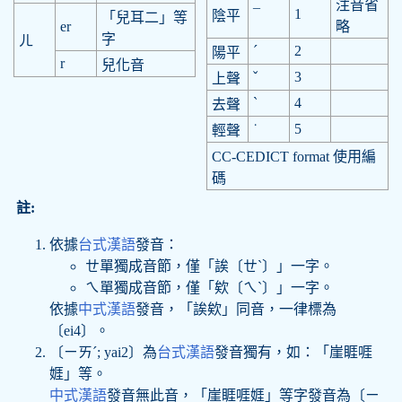
注音省
¯
1
陰平
「兒耳二」等
er
略
字
ㄦ
ˊ
2
陽平
r
兒化音
ˇ
3
上聲
ˋ
4
去聲
˙
5
輕聲
CC-CEDICT format 使用編
碼
註:
依據
台式漢語
發音：
ㄝ單獨成音節，僅「誒〔ㄝˋ〕」一字。
ㄟ單獨成音節，僅「欸〔ㄟˋ〕」一字。
依據
中式漢語
發音，「誒欸」同音，一律標為
〔ei4〕。
〔ㄧㄞˊ; yai2〕為
台式漢語
發音獨有，如：「崖睚啀
娾」等。
中式漢語
發音無此音，「崖睚啀娾」等字發音為〔ㄧ