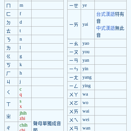
m
ye
ㄇ
ㄧㄝ
f
ㄈ
台式漢語
特有
音
d
ㄉ
yai
ㄧㄞ
中式漢語
無此
t
ㄊ
音
n
ㄋ
yao
ㄧㄠ
l
ㄌ
you
ㄧㄡ
g
ㄍ
yan
ㄧㄢ
k
ㄎ
yin
ㄧㄣ
h
ㄏ
yang
ㄧㄤ
j
ㄐ
ying
ㄧㄥ
c
ㄑ
wa
q
ㄨㄚ
s
wo
ㄨㄛ
ㄒ
x
wai
ㄨㄞ
jhih
ㄓ
zhi
wei
ㄨㄟ
聲母單獨成音
chih
wan
ㄔ
ㄨㄢ
chi
節