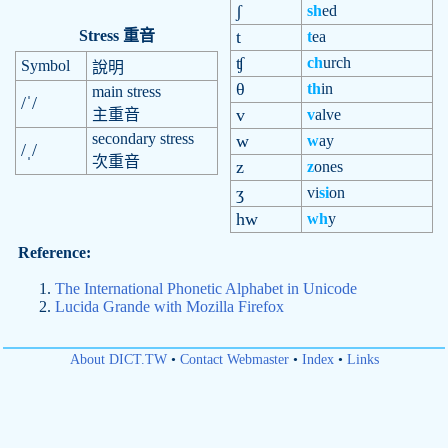
ʃ
sh
ed
Stress 重音
t
t
ea
ʧ
ch
urch
Symbol
說明
θ
th
in
main stress
/ˈ/
v
主重音
v
alve
secondary stress
w
w
ay
/ˌ/
次重音
z
z
ones
ʒ
vi
si
on
hw
wh
y
Reference:
The International Phonetic Alphabet in Unicode
Lucida Grande with Mozilla Firefox
About DICT.TW
•
Contact Webmaster
•
Index
•
Links