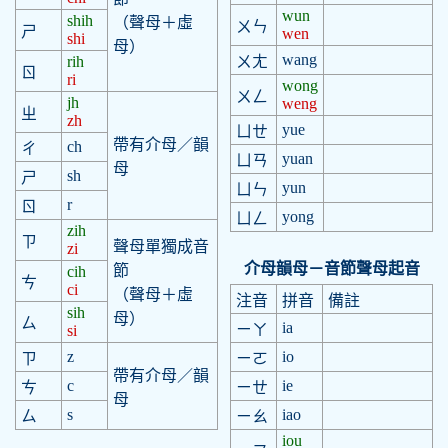
wun
shih
（聲母＋虛
ㄨㄣ
ㄕ
wen
shi
母）
wang
rih
ㄨㄤ
ㄖ
ri
wong
ㄨㄥ
jh
weng
ㄓ
zh
yue
ㄩㄝ
帶有介母／韻
ch
ㄔ
yuan
ㄩㄢ
母
sh
ㄕ
yun
ㄩㄣ
r
ㄖ
yong
ㄩㄥ
zih
ㄗ
聲母單獨成音
zi
介母韻母－音節聲母起音
節
cih
ㄘ
ci
（聲母＋虛
注音
拼音
備註
sih
母）
ㄙ
ia
ㄧㄚ
si
z
io
ㄗ
ㄧㄛ
帶有介母／韻
c
ie
ㄘ
ㄧㄝ
母
s
iao
ㄙ
ㄧㄠ
iou