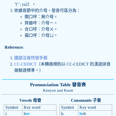
ㄚˊ; ya2〕。
依據音節中的介母，發音可區分為：
開口呼：無介母。
齊齒呼：介母ㄧ。
合口呼：介母ㄨ。
撮口呼：介母ㄩ。
Reference:
國語注音符號手冊
CC-CEDICT
（本轉換規則以 CC-CEDICT 的漢語拼音
做驗證標準。）
Pronunciation Table 發音表
Kenyon and Knott
Vowels 母音
Consonants 子音
Symbol
Key word
Symbol
Key word
i
b
b
ee
b
ob