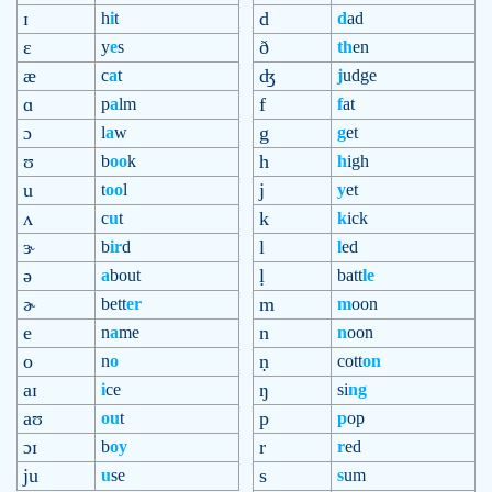
ɪ
d
h
i
t
d
ad
ɛ
ð
y
e
s
th
en
æ
ʤ
c
a
t
j
udge
ɑ
f
p
a
lm
f
at
ɔ
g
l
a
w
g
et
ʊ
h
b
oo
k
h
igh
u
j
t
oo
l
y
et
ʌ
k
c
u
t
k
ick
ɝ
l
b
ir
d
l
ed
ə
ḷ
a
bout
batt
le
ɚ
m
bett
er
m
oon
e
n
n
a
me
n
oon
o
ṇ
n
o
cott
on
aɪ
ŋ
i
ce
si
ng
aʊ
p
ou
t
p
op
ɔɪ
r
b
oy
r
ed
ju
s
u
se
s
um