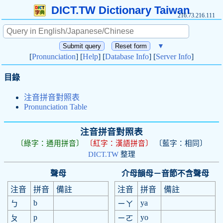
DICT.TW Dictionary Taiwan
216.73.216.111
▼
[
Pronunciation
] [
Help
] [
Database Info
] [
Server Info
]
目錄
注音拼音對照表
Pronunciation Table
注音拼音對照表
〔綠字：通用拼音〕
〔紅字：漢語拼音〕
〔藍字：相同〕
DICT.TW
整理
聲母
介母韻母－音節不含聲母
注音
拼音
備註
注音
拼音
備註
b
ya
ㄅ
ㄧㄚ
p
yo
ㄆ
ㄧㄛ