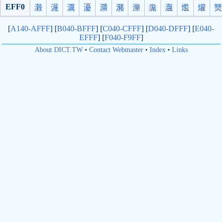
EFF0
瀔
瀎
濿
瀀
濻
瀦
濼
濷
瀊
爁
燿
燹
[
A140-AFFF
] [
B040-BFFF
] [
C040-CFFF
] [
D040-DFFF
] [
E040-
EFFF
] [
F040-F9FF
]
About DICT.TW
•
Contact Webmaster
•
Index
•
Links